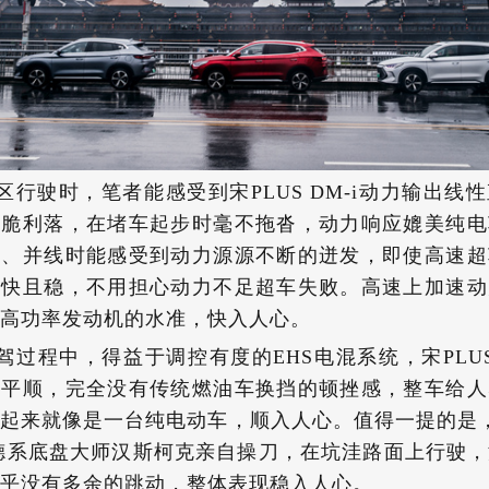
区行驶时，笔者能感受到宋PLUS DM-i动力输出线
干脆利落，在堵车起步时毫不拖沓，动力响应媲美纯电
车、并线时能感受到动力源源不断的迸发，即使高速超
，快且稳，不用担心动力不足超车失败。高速上加速动
0T高功率发动机的水准，快入人心。
驾过程中，得益于调控有度的EHS电混系统，宋PLUS 
级平顺，完全没有传统燃油车换挡的顿挫感，整车给人
起来就像是一台纯电动车，顺入人心。值得一提的是，
由德系底盘大师汉斯柯克亲自操刀，在坑洼路面上行驶
乎没有多余的跳动，整体表现稳入人心。