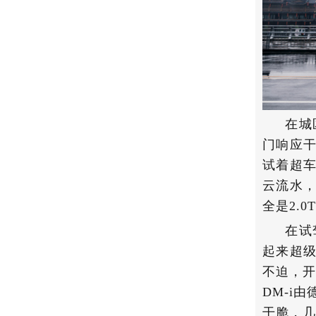
在城
门响应
试着超
云流水
全是2.
在试
起来超
不迫，开
DM-i
干脆，几