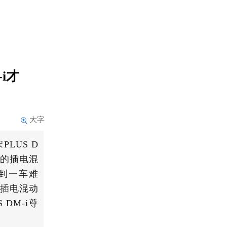
i才
大字
LUS D
上的插电混
火到一车难
套插电混动
DM-i尊