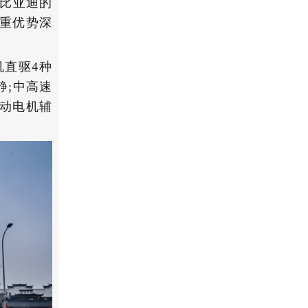
是比亚迪的
多重优势深
机直驱4种
静;中高速
驱动电机辅