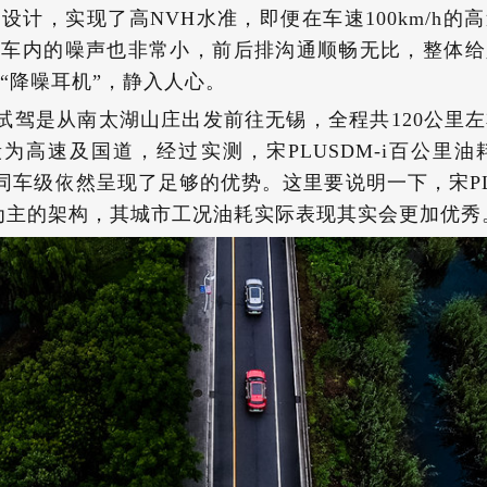
设计，实现了高NVH水准，即便在车速100km/h的
进车内的噪声也非常小，前后排沟通顺畅无比，整体给
“降噪耳机”，静入人心。
试驾是从南太湖山庄出发前往无锡，全程共120公里
为高速及国道，经过实测，宋PLUSDM-i百公里油耗
同车级依然呈现了足够的优势。这里要说明一下，宋PLU
为主的架构，其城市工况油耗实际表现其实会更加优秀