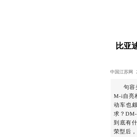
比亚迪
中国江苏网
句容
M-i自
动车也颇
求？DM
到底有什
荣型后，