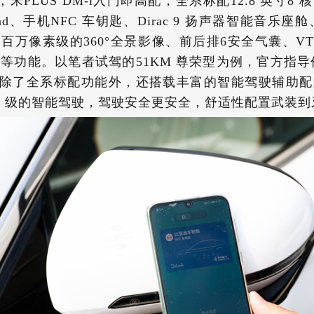
，宋PLUS DM-i入门即高配，全系标配12.8 英寸8 
d、手机NFC 车钥匙、Dirac 9 扬声器智能音乐座舱
百万像素级的360°全景影像、前后排6安全气囊、VTOL
等功能。以笔者试驾的51KM 尊荣型为例，官方指导价格
，除了全系标配功能外，还搭载丰富的智能驾驶辅助
2+ 级的智能驾驶，驾驶安全更安全，舒适性配置武装