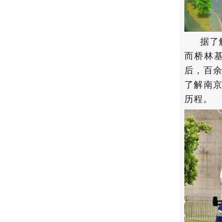
据了
而桥林
后，百
了解南
历程。