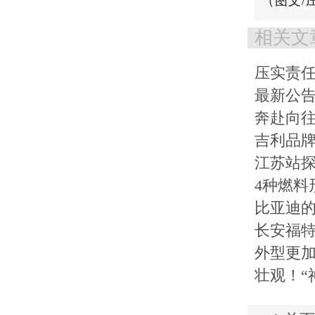
（图文/
相关文
压实责
最新公
奔赴向往
吉利品牌
江苏站探
4种燃料
比亚迪的
长安福特
外型更加
壮观！“