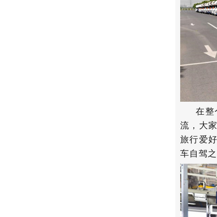
在整
流，大
旅行爱
车自驾之