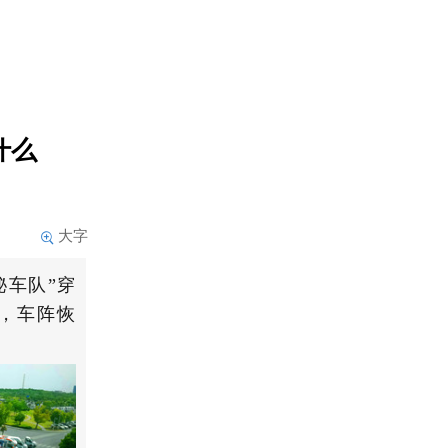
什么
大字
秘车队”穿
，车阵恢