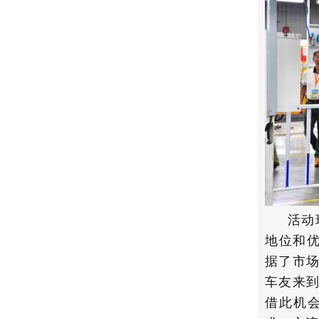
活动
地位和
据了市场
车友来
借此机