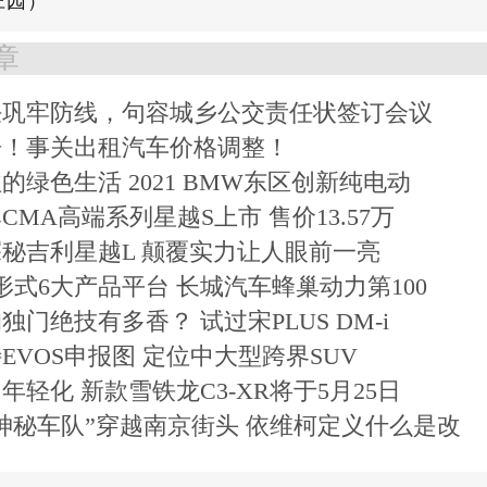
庄园）
章
任巩牢防线，句容城乡公交责任状签订会议
告！事关出租汽车价格调整！
的绿色生活 2021 BMW东区创新纯电动
CMA高端系列星越S上市 售价13.57万
秘吉利星越L 颠覆实力让人眼前一亮
形式6大产品平台 长城汽车蜂巢动力第100
独门绝技有多香？ 试过宋PLUS DM-i
EVOS申报图 定位中大型跨界SUV
年轻化 新款雪铁龙C3-XR将于5月25日
神秘车队”穿越南京街头 依维柯定义什么是改