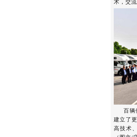
术，交流
百辆
建立了
高技术