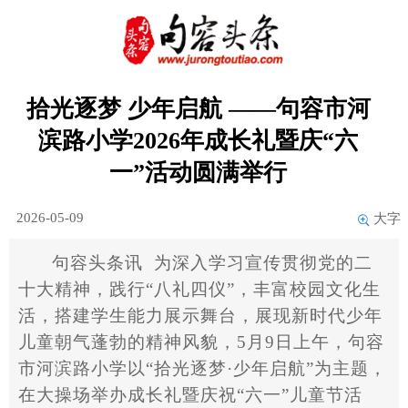
拾光逐梦 少年启航 ——句容市河
滨路小学2026年成长礼暨庆“六
一”活动圆满举行
2026-05-09
大字
句容头条讯 为深入学习宣传贯彻党的二
十大精神，践行
“
八礼四仪
”
，丰富校园文化生
活，搭建学生能力展示舞台，展现新时代少年
儿童朝气蓬勃的精神风貌，
5
月
9
日上午，句容
市河滨路小学以
“
拾光逐梦
·
少年启航
”
为主题，
在大操场举办成长礼暨庆祝
“
六一
”
儿童节活