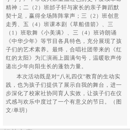
精神；二（
2
）班邰子轩与家长的亲子舞蹈默
契十足，赢得全场阵阵掌声；三（
2
）班创意
走秀、五（
4
）班课本剧《草船借箭》、三
（
1
）班歌舞《小美满》、三（
4
）班诗朗诵
《中华少年》等节目各具特色，充分展现了孩
子们的艺术素养。最终，合唱社团带来的《红
红的太阳》为汇演画上圆满句号，温暖歌声传
递出少年向阳生长的蓬勃力量。
本次活动既是对
“
八礼四仪
”
教育的生动实
践，也为孩子们提供了展示自我的舞台，进一
步深化了校家社协同育人实效，让孩子们在仪
式感与欢乐中度过了一个有意义的节日。
（图
文
/
单玥）