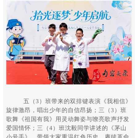
五（
3
）班带来的双排键表演《我相信》
旋律激昂，唱出少年的自信昂扬；三（
3
）班
歌舞《祖国有我》用灵动舞姿与嘹亮歌声抒发
爱国情怀；三（
4
）班沈毅同学讲述的《茅山
小号手》，带领大家重温红色历史，赓续革命