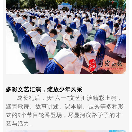
多彩文艺汇演，绽放少年风采
成长礼后，庆
“
六一
”
文艺汇演精彩上演，
涵盖歌舞、故事讲述、课本剧、走秀等多种形
式的
9
个节目轮番登场，尽显河滨路学子的才
艺与活力。