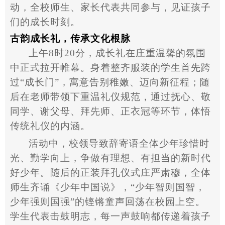
动，全校师生、家长代表共同参与，见证孩子
们的成长时刻。
古韵成长礼，传承文化根脉
上午
8
时
20
分，成长礼在庄重温馨的氛围
中正式拉开帷幕。身着整齐服装的学生首先跨
过
“
成长门
”
，寓意告别稚嫩、迈向新征程；随
后在老师带领下重温礼仪规范，通过抚心、敬
同学、谢父母、拜先师、正衣冠等环节，体悟
传统礼仪的内涵。
活动中，校领导致辞寄语全体少年珍惜时
光、勤学向上，争做有理想、有担当的新时代
好少年。随后的正装拜孔仪式庄严肃穆，全体
师生齐诵《少年中国说》，
“
少年智则国智，
少年强则国强
”
的铿锵童声回荡在校园上空。
学生代表击鼓明志，每一声鼓响都传递着孩子