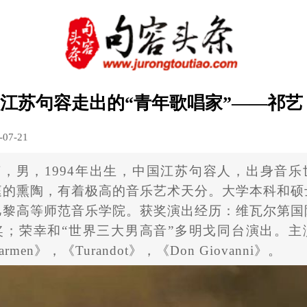
江苏句容走出的“青年歌唱家”——祁艺
-07-21
艺
，
男
，
1994年出生
，
中国江苏句
容人，出身音乐
庭的熏陶，有着极高的音乐艺术天分。大学
本科和硕
巴黎高等师范音乐学院
。
获奖演出经历：维瓦尔第国
奖
；
荣幸和“世界三大男高音”多明戈同台演出。主
rmen》，《Turandot》，《Don Giovanni》
。