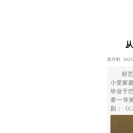
从
东方剑
2025
祁
小受家
毕业于
赛一等
剧：《Ca