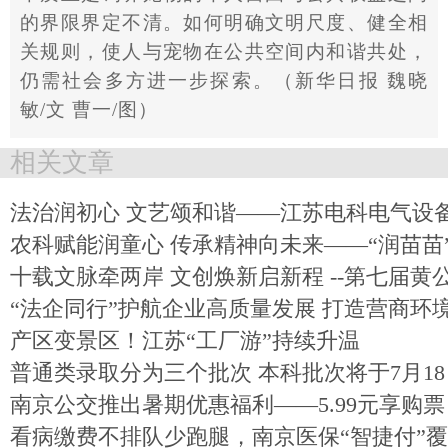
的界限界定不清。如何明确文明尺度、健全相
关规则，使人与宠物在公共空间内和谐共处，
仍需社会多方进一步探索。
（
新华日报
魏晓
敏
/文 曹一/图
）
相关文章
法治润初心 文艺颂和谐——江苏电科电气设
农科赋能润童心 传承精神向未来——“润苗苗
十载文脉牵两岸 文创焕新启新程 --第七届黄
“法企同行”护航企业高质量发展 打造营商环
产区变景区！江苏“工厂游”持续升温
普通类录取分为三个批次 本科批次将于7月1
南京公交推出暑期优惠福利——5.99元享购
看病缴费不排队少跑腿，南京医保“智捷付”