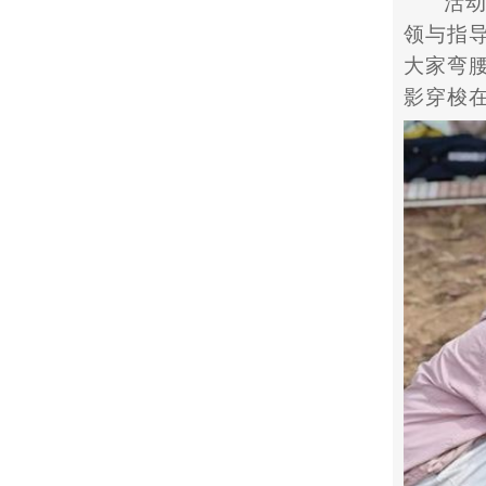
活
领与指
大家弯
影穿梭