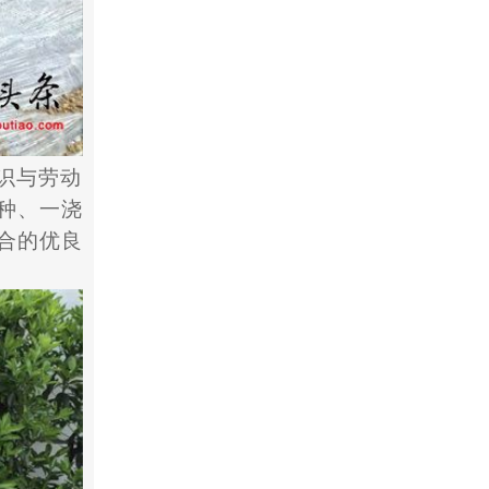
识与劳动
种、一浇
合的优良