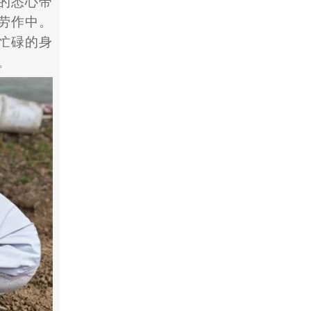
的悉心带
劳作中。
忙碌的身
。