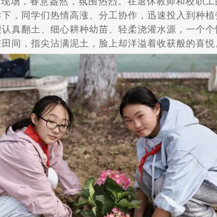
动现场，春意盎然，氛围热烈。在退休教师和校职工
导下，同学们热情高涨、分工协作，迅速投入到种植
腰认真翻土、细心耕种幼苗、轻柔浇灌水源，一个个
在田间，指尖沾满泥土，脸上却洋溢着收获般的喜悦