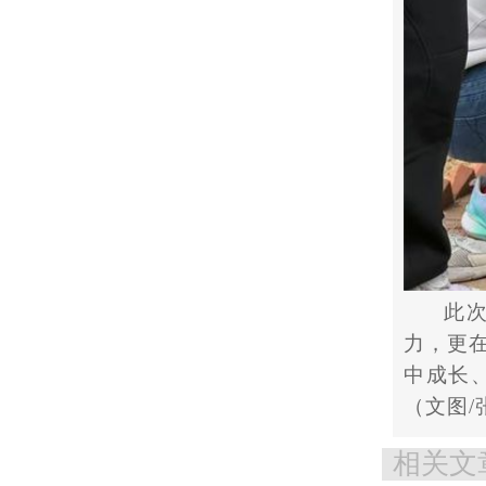
此
力，更
中成长
（文图
相关文